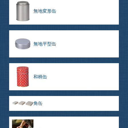
無地変形缶
無地平型缶
和柄缶
角缶