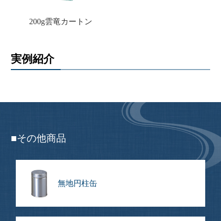
200g雲竜カートン
実例紹介
■その他商品
無地円柱缶