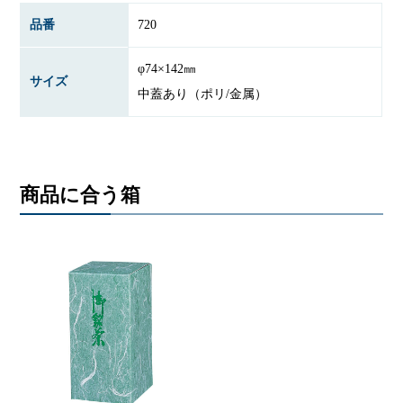
品番
720
φ74×142㎜
サイズ
中蓋あり（ポリ/金属）
商品に合う箱