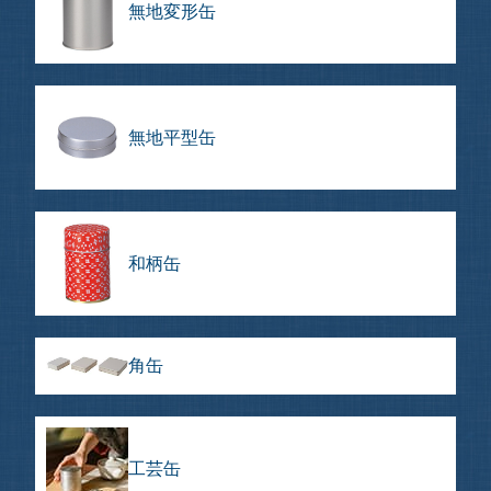
無地変形缶
無地平型缶
和柄缶
角缶
工芸缶