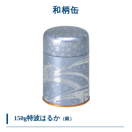
和柄缶
150g特波はるか
（銀）